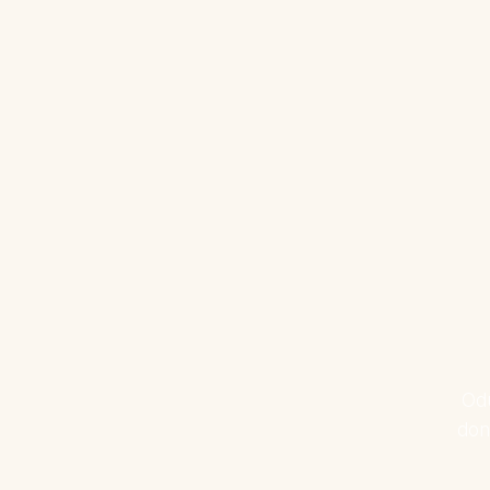
Odu
don