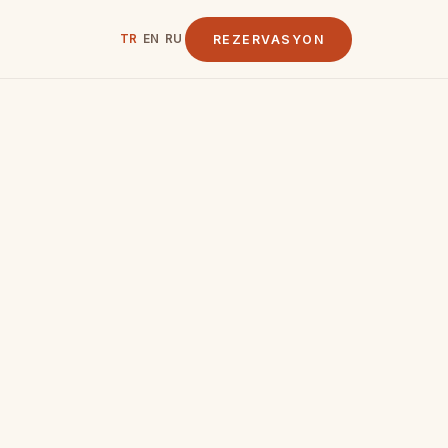
REZERVASYON
TR
EN
RU