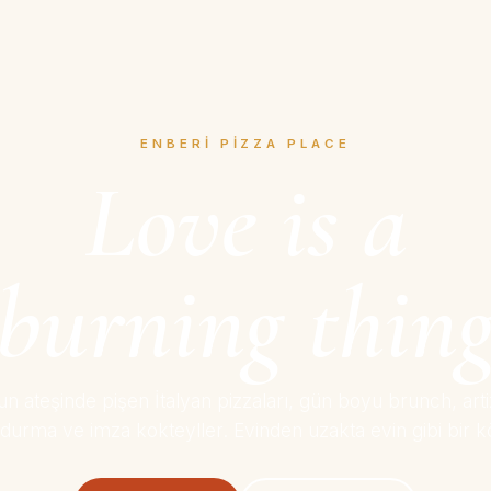
ENBERI PIZZA PLACE
Love is a
burning thin
n ateşinde pişen İtalyan pizzaları, gün boyu brunch, art
durma ve imza kokteyller. Evinden uzakta evin gibi bir k